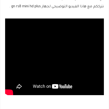
نترككم مع هاذا الفيديو التوضيحي لجهاز gn rs8 mini hd plus .