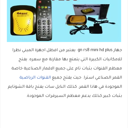
جهاز gn rs8 mini hd plus يعتبر من افظل اجهزة الميني نظرا
للامكانيات الكبيرة التي يتمتع بها مقارنة مع سعره. يفتح
معظم القنوات بثبات تام على جميع الاقمار الصناعية خاصة
القمر الصناعي استرا. حيث يفتح جميع
القنوات الرياضية
الموجودة في هاذا القمر. كذلك النايل سات يفتح باقة الشوتايم
بثبات كبير.كذلك يدعم معظم السيرفرات الموجودة.