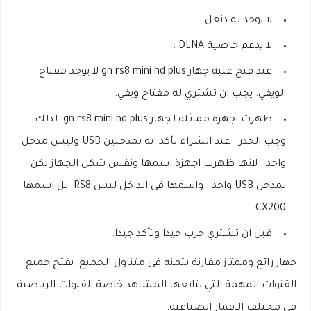
لا يوجد به دنغل .
لا يدعم خاصية DLNA .
عند فتح علبة جهاز gn rs8 mini hd plus لا يوجد مفتاح
الويفي. يجب ان تشتري له مفتاح ويفي.
ظهرت اجهزة مماثلة لجهاز gn rs8 mini hd plus لذلك
وجب الحذر . عند الشراء تأكد انه بمدخلين USB وليس مدخل
واحد . لانها ظهرت اجهزة اسمها ونفس شكل الجهاز لكن
بمدخل USB واحد . واسمها في الداخل ليس RS8 بل اسمها
CX200.
قبل ان تشتري جرب جيدا وتأكد جيدا.
جهاز رائع وممتاز مقارنة بثمنه في متناول الجميع. يفتح جميع
القنوات المهمة التي يتابعها المشاهد خاصة القنوات الرياضية
في مختلف الاقمار الصناعية.